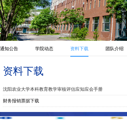
通知公告
学院动态
资料下载
团队介绍
资料下载
沈阳农业大学本科教育教学审核评估应知应会手册
财务报销票据下载
主办单位 & 版权所有：星空登录入口_星空（中国）