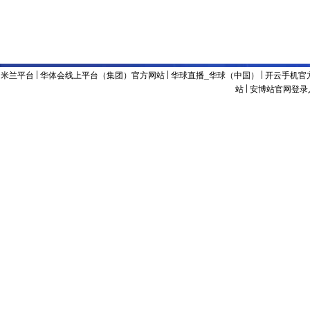
地址：辽宁省沈阳市沈河区东陵路120号
联系电话：024-8
备案号：辽ICP备05001374号
|
|
|
米兰平台
华体会线上平台（集团）官方网站
华球直播_华球（中国）
开云手机官
|
站
安博站官网登录入