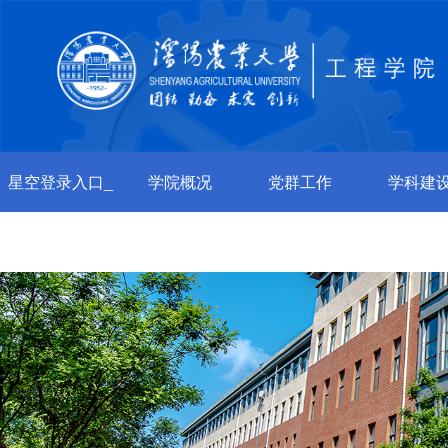
星空登录入口_
学院概况
党群工作
学科建
星空（中国）